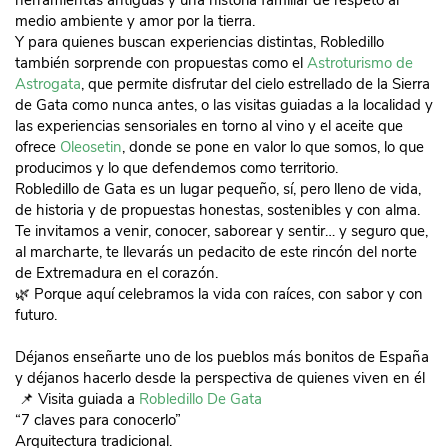
herramientas antiguas y una historia familiar de respeto al
medio ambiente y amor por la tierra.
Y para quienes buscan experiencias distintas, Robledillo
también sorprende con propuestas como el
Astroturismo de
Astrogata
, que permite disfrutar del cielo estrellado de la Sierra
de Gata como nunca antes, o las visitas guiadas a la localidad y
las experiencias sensoriales en torno al vino y el aceite que
ofrece
Oleosetin
, donde se pone en valor lo que somos, lo que
producimos y lo que defendemos como territorio.
Robledillo de Gata es un lugar pequeño, sí, pero lleno de vida,
de historia y de propuestas honestas, sostenibles y con alma.
Te invitamos a venir, conocer, saborear y sentir… y seguro que,
al marcharte, te llevarás un pedacito de este rincón del norte
de Extremadura en el corazón.
🌿 Porque aquí celebramos la vida con raíces, con sabor y con
futuro.
Déjanos enseñarte uno de los pueblos más bonitos de España
y déjanos hacerlo desde la perspectiva de quienes viven en él
📌 Visita guiada a
Robledillo De Gata
“7 claves para conocerlo”
Arquitectura tradicional.