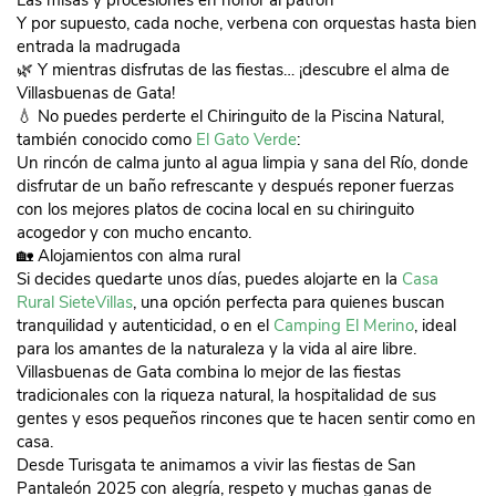
Las misas y procesiones en honor al patrón
Y por supuesto, cada noche, verbena con orquestas hasta bien
entrada la madrugada
🌿 Y mientras disfrutas de las fiestas… ¡descubre el alma de
Villasbuenas de Gata!
💧 No puedes perderte el Chiringuito de la Piscina Natural,
también conocido como
El Gato Verde
:
Un rincón de calma junto al agua limpia y sana del Río, donde
disfrutar de un baño refrescante y después reponer fuerzas
con los mejores platos de cocina local en su chiringuito
acogedor y con mucho encanto.
🏡 Alojamientos con alma rural
Si decides quedarte unos días, puedes alojarte en la
Casa
Rural SieteVillas
, una opción perfecta para quienes buscan
tranquilidad y autenticidad, o en el
Camping El Merino
, ideal
para los amantes de la naturaleza y la vida al aire libre.
Villasbuenas de Gata combina lo mejor de las fiestas
tradicionales con la riqueza natural, la hospitalidad de sus
gentes y esos pequeños rincones que te hacen sentir como en
casa.
Desde Turisgata te animamos a vivir las fiestas de San
Pantaleón 2025 con alegría, respeto y muchas ganas de