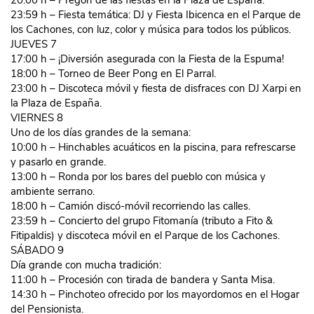
20:00 h – Pregón de las fiestas en la Plaza de España.
23:59 h – Fiesta temática: DJ y Fiesta Ibicenca en el Parque de
los Cachones, con luz, color y música para todos los públicos.
JUEVES 7
17:00 h – ¡Diversión asegurada con la Fiesta de la Espuma!
18:00 h – Torneo de Beer Pong en El Parral.
23:00 h – Discoteca móvil y fiesta de disfraces con DJ Xarpi en
la Plaza de España.
VIERNES 8
Uno de los días grandes de la semana:
10:00 h – Hinchables acuáticos en la piscina, para refrescarse
y pasarlo en grande.
13:00 h – Ronda por los bares del pueblo con música y
ambiente serrano.
18:00 h – Camión discó-móvil recorriendo las calles.
23:59 h – Concierto del grupo Fitomanía (tributo a Fito &
Fitipaldis) y discoteca móvil en el Parque de los Cachones.
SÁBADO 9
Día grande con mucha tradición:
11:00 h – Procesión con tirada de bandera y Santa Misa.
14:30 h – Pinchoteo ofrecido por los mayordomos en el Hogar
del Pensionista.