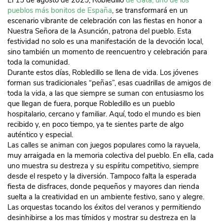
El 15 de agosto de 2025, Robledillo
de Gata, uno de los
pueblos más bonitos de España
, se transformará en un
escenario vibrante de celebración con las fiestas en honor a
Nuestra Señora de la Asunción, patrona del pueblo. Esta
festividad no solo es una manifestación de la devoción local,
sino también un momento de reencuentro y celebración para
toda la comunidad.
Durante estos días, Robledillo se llena de vida. Los jóvenes
forman sus tradicionales “peñas”, esas cuadrillas de amigos de
toda la vida, a las que siempre se suman con entusiasmo los
que llegan de fuera, porque Robledillo es un pueblo
hospitalario, cercano y familiar. Aquí, todo el mundo es bien
recibido y, en poco tiempo, ya te sientes parte de algo
auténtico y especial.
Las calles se animan con juegos populares como la rayuela,
muy arraigada en la memoria colectiva del pueblo. En ella, cada
uno muestra su destreza y su espíritu competitivo, siempre
desde el respeto y la diversión. Tampoco falta la esperada
fiesta de disfraces, donde pequeños y mayores dan rienda
suelta a la creatividad en un ambiente festivo, sano y alegre.
Las orquestas tocando los éxitos del veranos y permitiendo
desinhibirse a los mas tímidos y mostrar su destreza en la