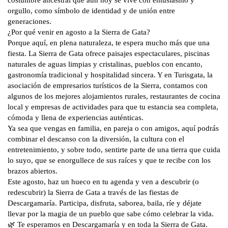
costumbre ancestral que aún hoy se vive con entusiasmo y
orgullo, como símbolo de identidad y de unión entre
generaciones.
¿Por qué venir en agosto a la Sierra de Gata?
Porque aquí, en plena naturaleza, te espera mucho más que una
fiesta. La Sierra de Gata ofrece paisajes espectaculares, piscinas
naturales de aguas limpias y cristalinas, pueblos con encanto,
gastronomía tradicional y hospitalidad sincera. Y en Turisgata, la
asociación de empresarios turísticos de la Sierra, contamos con
algunos de los mejores alojamientos rurales, restaurantes de cocina
local y empresas de actividades para que tu estancia sea completa,
cómoda y llena de experiencias auténticas.
Ya sea que vengas en familia, en pareja o con amigos, aquí podrás
combinar el descanso con la diversión, la cultura con el
entretenimiento, y sobre todo, sentirte parte de una tierra que cuida
lo suyo, que se enorgullece de sus raíces y que te recibe con los
brazos abiertos.
Este agosto, haz un hueco en tu agenda y ven a descubrir (o
redescubrir) la Sierra de Gata a través de las fiestas de
Descargamaría. Participa, disfruta, saborea, baila, ríe y déjate
llevar por la magia de un pueblo que sabe cómo celebrar la vida.
🌿 Te esperamos en Descargamaría y en toda la Sierra de Gata.